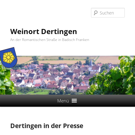
Suc
Weinort Dertingen
An der Romantischen Straße in Badisch Franken
Hauptmenü
Menü
Zum
primären
Dertingen in der Presse