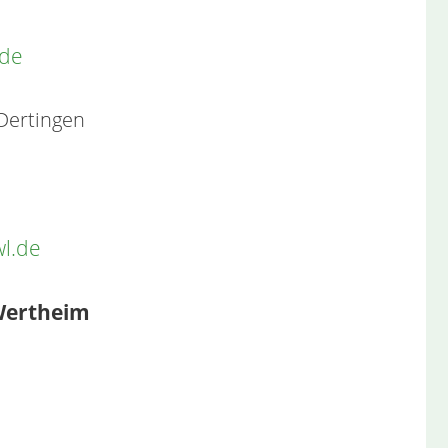
.de
Dertingen
wl.de
 Wertheim