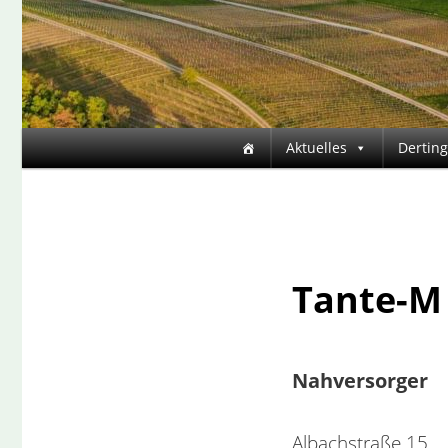
Hauptmenü
Aktuelles
Dertin
Zum
primären
Inhalt
Tante-M
springen
Nahversorger
Albachstraße 15