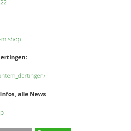
 22
-m.shop
ertingen:
antem_dertingen/
 Infos, alle News
op