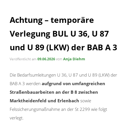
Inhalt
Achtung – temporäre
springen
Verlegung BUL U 36, U 87
und U 89 (LKW) der BAB A 3
von
Anja Diehm
Veröffentlicht am
09.06.2026
Die Bedarfsumleitungen U 36, U 87 und U 89 (LKW) der
BAB A 3 werden
aufgrund von umfangreichen
Straßenbauarbeiten an der B 8 zwischen
Marktheidenfeld und Erlenbach
sowie
Felssicherungsmaßnahme an der St 2299 wie folgt
verlegt.