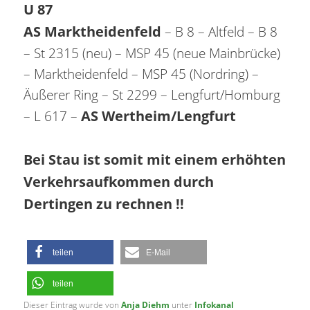
U 87
AS Marktheidenfeld
– B 8 – Altfeld – B 8
– St 2315 (neu) – MSP 45 (neue Mainbrücke)
– Marktheidenfeld – MSP 45 (Nordring) –
Äußerer Ring – St 2299 – Lengfurt/Homburg
AS Wertheim/Lengfurt
– L 617 –
Bei Stau ist somit mit einem erhöhten
Verkehrsaufkommen durch
Dertingen zu rechnen !!
teilen
E-Mail
teilen
Dieser Eintrag wurde von
Anja Diehm
unter
Infokanal