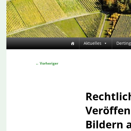
Hauptmenü
Aktuelles
Dertin
Zum
primären
Beitragsnavigation
←
Vorheriger
Inhalt
Rechtlic
springen
Veröffen
Bildern a