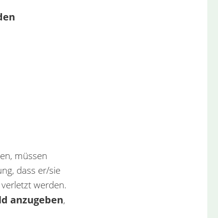
nden
rden, müssen
ung, dass er/sie
 verletzt werden.
ild anzugeben
,