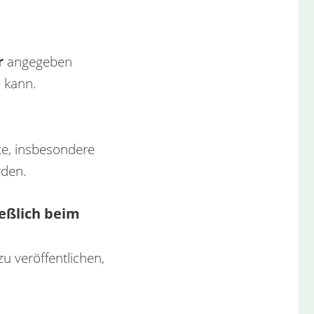
r
angegeben
n kann.
lte, insbesondere
rden.
eßlich beim
u veröffentlichen,