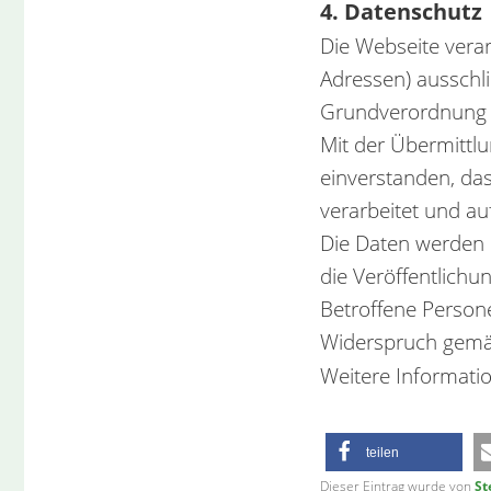
4. Datenschutz
Die Webseite vera
Adressen) ausschl
Grundverordnung
Mit der Übermittlu
einverstanden, da
verarbeitet und au
Die Daten werden n
die Veröffentlichu
Betroffene Person
Widerspruch gemä
Weitere Informatio
teilen
Dieser Eintrag wurde von
St