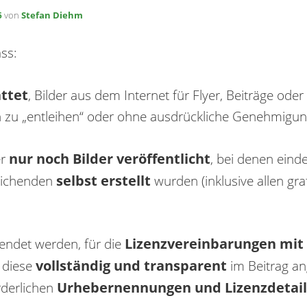
von
Stefan Diehm
5
ss:
attet
, Bilder aus dem Internet für Flyer, Beiträge ode
n zu „entleihen“ oder ohne ausdrückliche Genehmigu
nur noch Bilder veröffentlicht
er
, bei denen einde
selbst erstellt
eichenden
wurden (inklusive allen gra
Lizenzvereinbarungen mit 
wendet werden, für die
vollständig und transparent
 diese
im Beitrag a
Urhebernennungen und Lizenzdetail
orderlichen