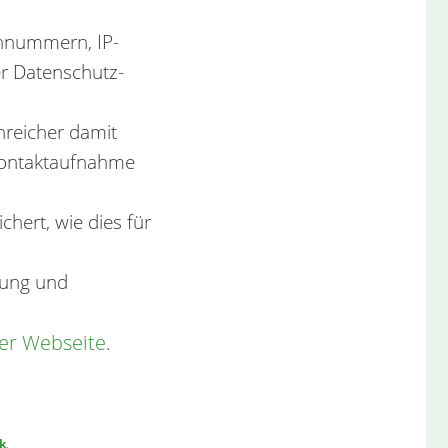
onnummern, IP-
r Datenschutz-
nreicher damit
 Kontaktaufnahme
hert, wie dies für
hung und
er Webseite
.
k
.